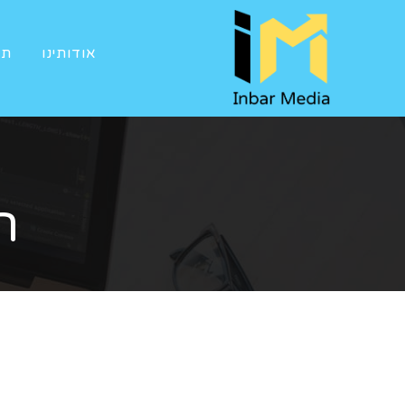
אודותינו
תי
ה